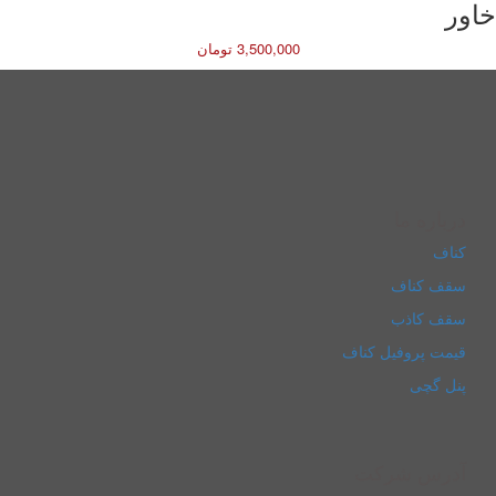
خاور
3,500,000 تومان
نام
*
ایمیل
*
لطفا پاسخ را به عدد انگلیسی وارد کنید:
درباره ما
دوازده + 5 =
کناف
سقف کناف
سقف کاذب
قیمت پروفیل کناف
پنل گچی
آدرس شرکت