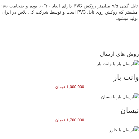
تایل گچی ۹/۵ میلیمتر روکش PVC دارای ابعاد ۶۰*۶۰ بوده و ضخامت ۹/۵
میلیمتر که روکش روی تایل PVC است و توسط شرکت کی پلاس در ایران
تولید میشود.
دیدگاهها
ضخامت
۹/۵ میلیمتر
هیچ دیدگاهی برای این محصول نوشته نشده است.
ابعاد
60*60
روش های ارسال
اولین نفری باشید که دیدگاهی را ارسال می کنید
برای “تایل گچی ۹/۵ میلیمتر روکش PVC”
وانت بار
نشانی ایمیل شما منتشر نخواهد شد.
بخش‌های موردنیاز علامت‌گذاری شده‌اند
*
1,000,000 تومان
امتیاز شما
*
نیسان
1,700,000 تومان