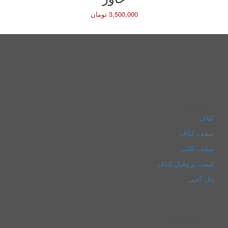
3,500,000 تومان
درباره ما
کناف
سقف کناف
سقف کاذب
قیمت پروفیل کناف
پنل گچی
آدرس شرکت