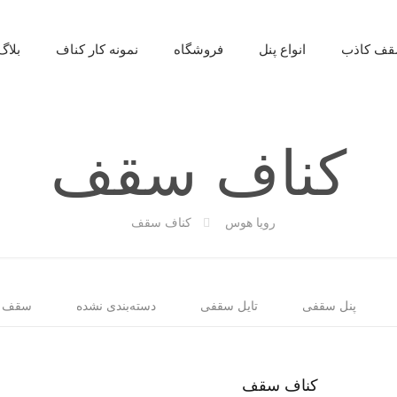
ف کاذب
انواع پنل
فروشگاه
نمونه کار کناف
بلاگ
کناف سقف
رویا هوس
کناف سقف
پنل سقفی
تایل سقفی
دسته‌بندی نشده
سقف ک
کناف سقف