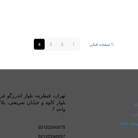
صفحه قبلی
1
2
3
4
ما
آدرس شرکت
تهران، قیطریه، بلوار اندرزگو غر
اف
واحد 7
ذب
تلفن تماس
وفیل کناف
02122240075
02122240057