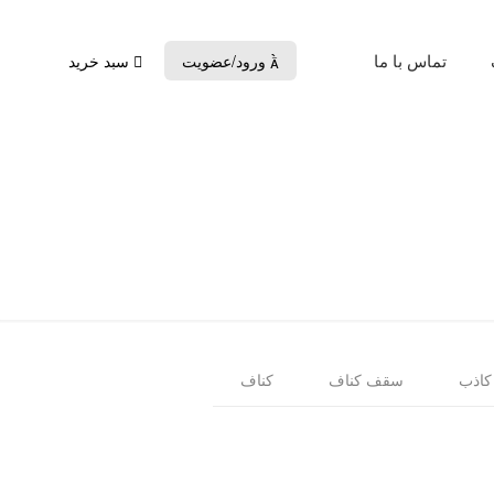
تماس با ما
ورود/عضویت
سبد خرید

اذب
سقف کناف
کناف