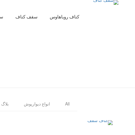
کناف رویاهاوس
سقف کناف
سق
All
انواع دیوارپوش
بلاگ