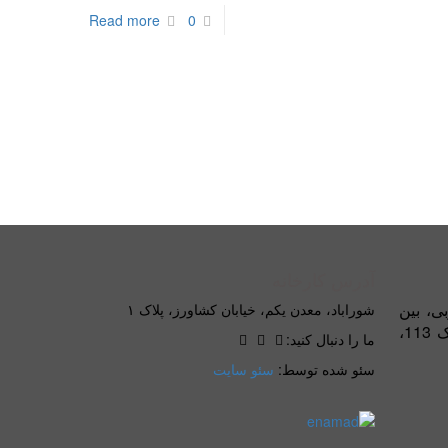
Read more
0
آدرس کارخانه
بی، بین
شوراباد، معدن یکم، خیابان کشاورز، پلاک ۱
بلوار کاوه و خیابان شریعتی، پلاک 113،
ما را دنبال کنید:
سئو شده توسط:
سئو سایت