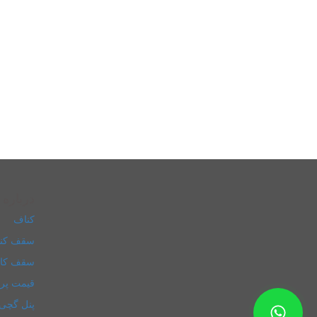
درباره 
کناف
سقف کن
سقف کا
قیمت پر
پنل گچی