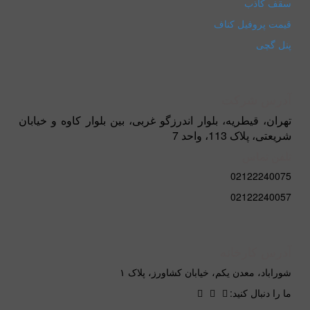
سقف کاذب
قیمت پروفیل کناف
پنل گچی
آدرس شرکت
تهران، قیطریه، بلوار اندرزگو غربی، بین بلوار کاوه و خیابان
شریعتی، پلاک 113، واحد 7
تلفن تماس
02122240075
02122240057
آدرس کارخانه
شوراباد، معدن یکم، خیابان کشاورز، پلاک ۱
ما را دنبال کنید: