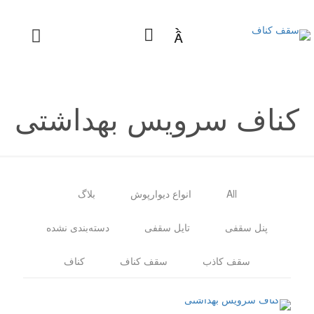

کناف سرویس بهداشتی
All
انواع دیوارپوش
بلاگ
پنل سقفی
تایل سقفی
دسته‌بندی نشده
سقف کاذب
سقف کناف
کناف