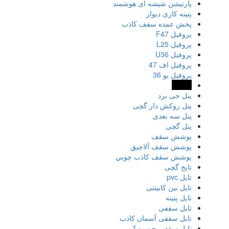
پارتیشن شیشه ای هوشمند
پتینه کاری دیوار
پخش عمده سقف کاذب
پروفیل F47
پروفیل L25
پروفیل U36
پروفیل اف 47
پروفیل یو 36
پنل بانا
پنل جی برد
پنل روکش دار گچی
پنل سه بعدی
پنل گچی
پوشش سقف
پوشش سقف آلاچیق
پوشش سقف كاذب چوبي
تایج گچی
تایل pvc
تایل بین کابینتی
تایل پتینه
تایل سقفی
تایل سقفی آسمان کاذب
تایل سقفی چیست؟