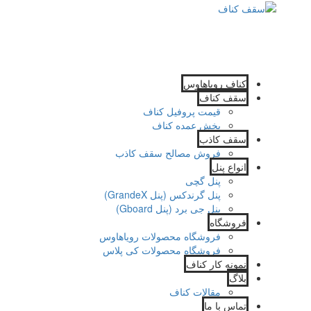
کناف رویاهاوس
سقف کناف
قیمت پروفیل کناف
پخش عمده کناف
سقف کاذب
فروش مصالح سقف کاذب
انواع پنل
پنل گچی
پنل گرندکس (پنل GrandeX)
پنل جی برد (پنل Gboard)
فروشگاه
فروشگاه محصولات رویاهاوس
فروشگاه محصولات کی پلاس
نمونه کار کناف
بلاگ
مقالات کناف
تماس با ما