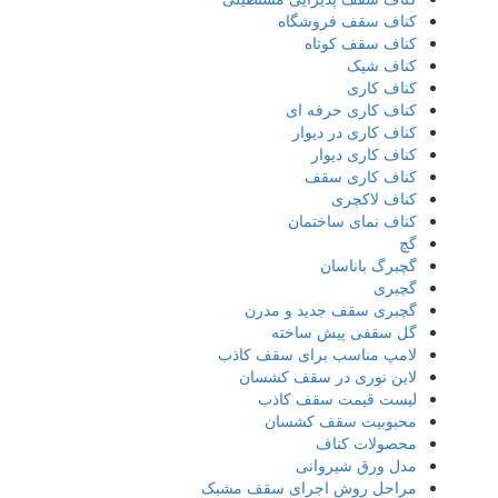
کناف سقف فروشگاه
کناف سقف کوتاه
کناف شیک
کناف کاری
کناف کاری حرفه ای
کناف کاری در دیوار
کناف کاری دیوار
کناف کاری سقف
کناف لاکچری
کناف نمای ساختمان
گچ
گچبرگ باناسان
گچبری
گچبری سقف جدید و مدرن
گل سقفی پیش ساخته
لامپ مناسب برای سقف کاذب
لاین نوری در سقف کشسان
لیست قیمت سقف کاذب
محبوبیت سقف کشسان
محصولات کناف
مدل ورق شیروانی
مراحل روش اجرای سقف مشبک