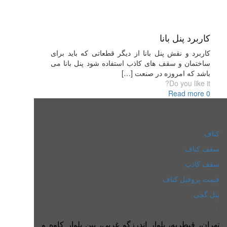
کاربرد پنل بانا
کاربرد و نقش پنل بانا از دیگر قطعاتی که باید برای
ساختمان و سقف های کاذب استفاده شود پنل بانا می
باشد که امروزه در صنعت
[…]
Do you like it?
Read more
0
درباره ما
کناف
سقف کناف
سقف کاذب
قیمت پروفیل کناف
پنل گچی
آدرس شرکت
تهران، قیطریه، بلوار اندرزگو غربی، بین بلوار کاوه و