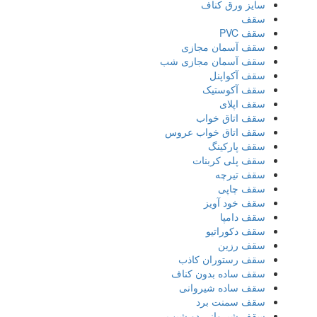
سایز ورق کناف
سقف
سقف PVC
سقف آسمان مجازی
سقف آسمان مجازی شب
سقف آکواپنل
سقف آکوستیک
سقف اپلای
سقف اتاق خواب
سقف اتاق خواب عروس
سقف پارکینگ
سقف پلی کربنات
سقف تیرچه
سقف چاپی
سقف خود آویز
سقف دامپا
سقف دکوراتیو
سقف رزین
سقف رستوران کاذب
سقف ساده بدون کناف
سقف ساده شیروانی
سقف سمنت برد
سقف شیروانی دو شیب