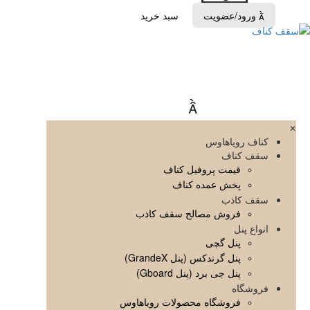
ورود/عضویت
سبد خرید


✕
کناف رویاهاوس
سقف کناف
قیمت پروفیل کناف
پخش عمده کناف
سقف کاذب
فروش مصالح سقف کاذب
انواع پنل
پنل گچی
پنل گرندکس (پنل GrandeX)
پنل جی برد (پنل Gboard)
فروشگاه
فروشگاه محصولات رویاهاوس