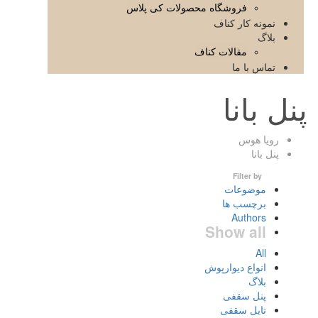
فروشگاه محصولات کی پلاس
نمونه کار کناف
بلاگ
مقالات کناف
تماس با ما
پنل بانا
رویا هوس
پنل بانا
Filter by
موضوعات
برچسب ها
Authors
Show all
All
انواع دیوارپوش
بلاگ
پنل سقفی
تایل سقفی