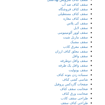
سقف کناف ضد آب
سقف کناف فروشگاه
سقف کناف مستطیلی
سقف کناف مغازه
سقف کی پلاس
سقف لابل
سقف لوور آلومینیومی
سقف ماربل شیت
سقف مشبک
سقف معرق کاذب
سقف معلق کناف ارزان
سقف وافل
سقف وافل دوطرفه
سقف وافل یک طرفه
سقف یونولیت
سمباده زدن بتونه کناف
شاسی کشی کناف
صفحات گاردکس پروفیل
ضخامت سقف کناف
ضخامت ورق کناف
طراحی سقف کاذب
طراحی کناف سقف