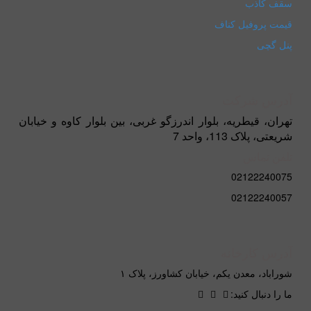
سقف کاذب
قیمت پروفیل کناف
پنل گچی
آدرس شرکت
تهران، قیطریه، بلوار اندرزگو غربی، بین بلوار کاوه و خیابان
شریعتی، پلاک 113، واحد 7
تلفن تماس
02122240075
02122240057
آدرس کارخانه
شوراباد، معدن یکم، خیابان کشاورز، پلاک ۱
ما را دنبال کنید: