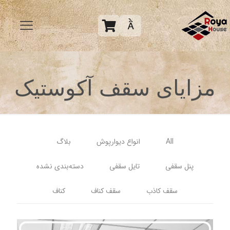

مزایای سقف آکوستیک
All
انواع دیوارپوش
بلاگ
پنل سقفی
تایل سقفی
دسته‌بندی نشده
سقف کاذب
سقف کناف
کناف