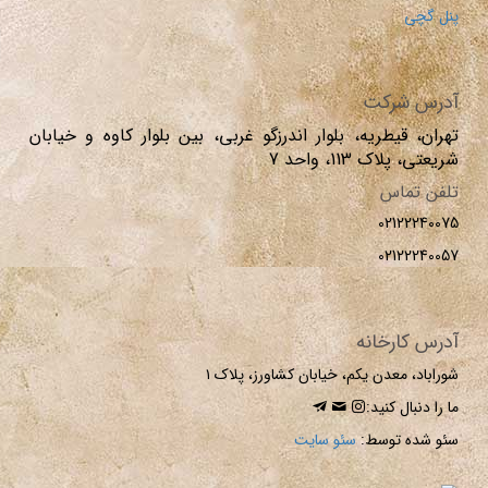
پنل گچی
آدرس شرکت
تهران، قیطریه، بلوار اندرزگو غربی، بین بلوار کاوه و خیابان
شریعتی، پلاک 113، واحد 7
تلفن تماس
02122240075
02122240057
آدرس کارخانه
شوراباد، معدن یکم، خیابان کشاورز، پلاک ۱
ما را دنبال کنید:
سئو شده توسط:
سئو سایت