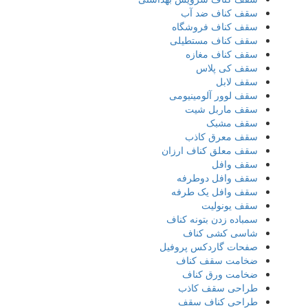
سقف کناف ضد آب
سقف کناف فروشگاه
سقف کناف مستطیلی
سقف کناف مغازه
سقف کی پلاس
سقف لابل
سقف لوور آلومینیومی
سقف ماربل شیت
سقف مشبک
سقف معرق کاذب
سقف معلق کناف ارزان
سقف وافل
سقف وافل دوطرفه
سقف وافل یک طرفه
سقف یونولیت
سمباده زدن بتونه کناف
شاسی کشی کناف
صفحات گاردکس پروفیل
ضخامت سقف کناف
ضخامت ورق کناف
طراحی سقف کاذب
طراحی کناف سقف