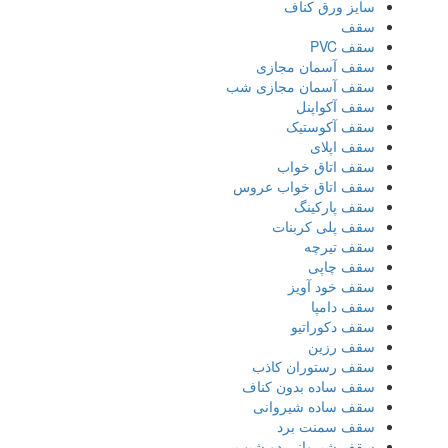
سایز ورق کناف
سقف
سقف PVC
سقف آسمان مجازی
سقف آسمان مجازی شب
سقف آکواپنل
سقف آکوستیک
سقف اپلای
سقف اتاق خواب
سقف اتاق خواب عروس
سقف پارکینگ
سقف پلی کربنات
سقف تیرچه
سقف چاپی
سقف خود آویز
سقف دامپا
سقف دکوراتیو
سقف رزین
سقف رستوران کاذب
سقف ساده بدون کناف
سقف ساده شیروانی
سقف سمنت برد
سقف شیروانی دو شیب