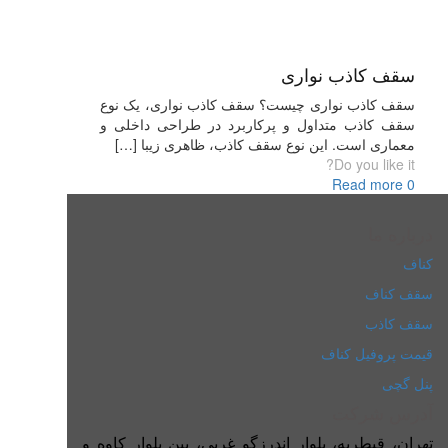
سقف کاذب نواری
سقف کاذب نواری چیست؟ سقف کاذب نواری، یک نوع
سقف کاذب متداول و پرکاربرد در طراحی داخلی و
معماری است. این نوع سقف کاذب، ظاهری زیبا
[…]
Do you like it?
Read more
0
درباره ما
کناف
سقف کناف
سقف کاذب
قیمت پروفیل کناف
پنل گچی
آدرس شرکت
تهران، قیطریه، بلوار اندرزگو غربی، بین بلوار کاوه و