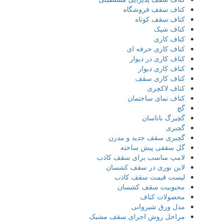
کناف سقف فروشگاه
کناف سقف کوتاه
کناف شیک
کناف کاری
کناف کاری حرفه ای
کناف کاری در دیوار
کناف کاری دیوار
کناف کاری سقف
کناف لاکچری
کناف نمای ساختمان
گچ
گچبرگ باناسان
گچبری
گچبری سقف جدید و مدرن
گل سقفی پیش ساخته
لامپ مناسب برای سقف کاذب
لاین نوری در سقف کشسان
لیست قیمت سقف کاذب
محبوبیت سقف کشسان
محصولات کناف
مدل ورق شیروانی
مراحل روش اجرای سقف مشبک