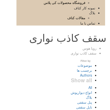
فروشگاه محصولات کی پلاس
نمونه کار کناف
بلاگ
مقالات کناف
تماس با ما
سقف کاذب نواری
رویا هوس
سقف کاذب نواری
Filter by
موضوعات
برچسب ها
Authors
Show all
All
انواع دیوارپوش
بلاگ
پنل سقفی
تایل سقفی