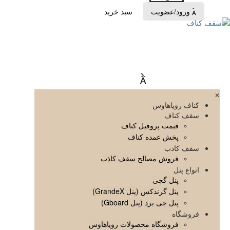
ورود/عضویت
سبد خرید


✕
کناف رویاهاوس
سقف کناف
قیمت پروفیل کناف
پخش عمده کناف
سقف کاذب
فروش مصالح سقف کاذب
انواع پنل
پنل گچی
پنل گرندکس (پنل GrandeX)
پنل جی برد (پنل Gboard)
فروشگاه
فروشگاه محصولات رویاهاوس