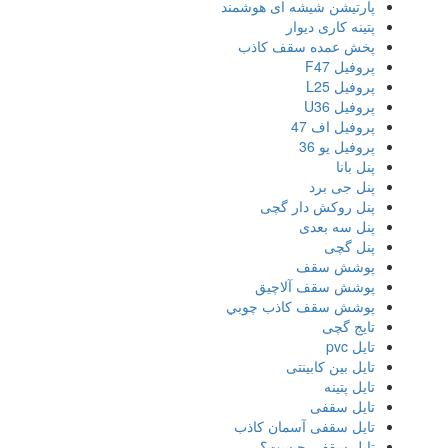
پارتیشن شیشه ای هوشمند
پتینه کاری دیوار
پخش عمده سقف کاذب
پروفیل F47
پروفیل L25
پروفیل U36
پروفیل اف 47
پروفیل یو 36
پنل بانا
پنل جی برد
پنل روکش دار گچی
پنل سه بعدی
پنل گچی
پوشش سقف
پوشش سقف آلاچیق
پوشش سقف كاذب چوبي
تایج گچی
تایل pvc
تایل بین کابینتی
تایل پتینه
تایل سقفی
تایل سقفی آسمان کاذب
تایل سقفی چیست؟