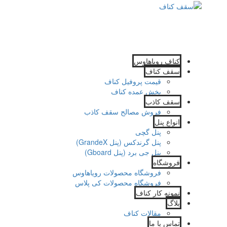
کناف رویاهاوس
سقف کناف
قیمت پروفیل کناف
پخش عمده کناف
سقف کاذب
فروش مصالح سقف کاذب
انواع پنل
پنل گچی
پنل گرندکس (پنل GrandeX)
پنل جی برد (پنل Gboard)
فروشگاه
فروشگاه محصولات رویاهاوس
فروشگاه محصولات کی پلاس
نمونه کار کناف
بلاگ
مقالات کناف
تماس با ما