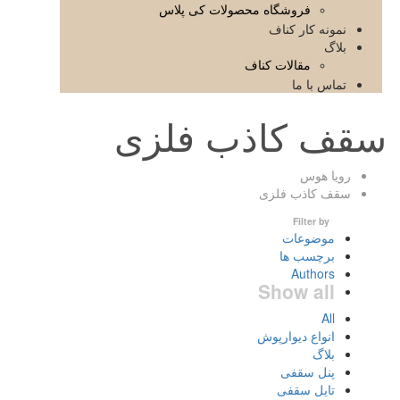
فروشگاه محصولات کی پلاس
نمونه کار کناف
بلاگ
مقالات کناف
تماس با ما
سقف کاذب فلزی
رویا هوس
سقف کاذب فلزی
Filter by
موضوعات
برچسب ها
Authors
Show all
All
انواع دیوارپوش
بلاگ
پنل سقفی
تایل سقفی