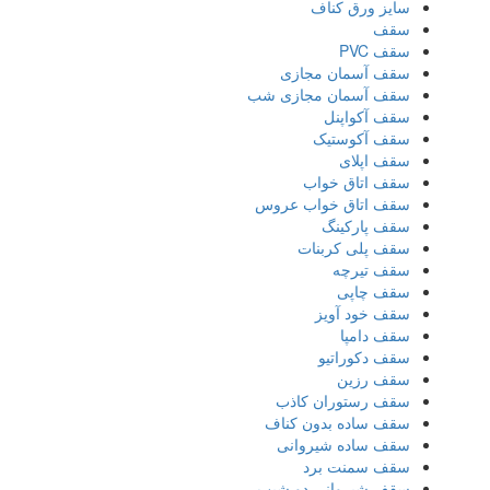
سایز ورق کناف
سقف
سقف PVC
سقف آسمان مجازی
سقف آسمان مجازی شب
سقف آکواپنل
سقف آکوستیک
سقف اپلای
سقف اتاق خواب
سقف اتاق خواب عروس
سقف پارکینگ
سقف پلی کربنات
سقف تیرچه
سقف چاپی
سقف خود آویز
سقف دامپا
سقف دکوراتیو
سقف رزین
سقف رستوران کاذب
سقف ساده بدون کناف
سقف ساده شیروانی
سقف سمنت برد
سقف شیروانی دو شیب