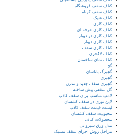
کناف سقف فروشگاه
کناف سقف کوتاه
کناف شیک
کناف کاری
کناف کاری حرفه ای
کناف کاری در دیوار
کناف کاری دیوار
کناف کاری سقف
کناف لاکچری
کناف نمای ساختمان
گچ
گچبرگ باناسان
گچبری
گچبری سقف جدید و مدرن
گل سقفی پیش ساخته
لامپ مناسب برای سقف کاذب
لاین نوری در سقف کشسان
لیست قیمت سقف کاذب
محبوبیت سقف کشسان
محصولات کناف
مدل ورق شیروانی
مراحل روش اجرای سقف مشبک