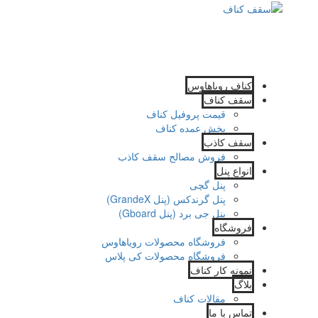
کناف رویاهاوس
سقف کناف
قیمت پروفیل کناف
پخش عمده کناف
سقف کاذب
فروش مصالح سقف کاذب
انواع پنل
پنل گچی
پنل گرندکس (پنل GrandeX)
پنل جی برد (پنل Gboard)
فروشگاه
فروشگاه محصولات رویاهاوس
فروشگاه محصولات کی پلاس
نمونه کار کناف
بلاگ
مقالات کناف
تماس با ما