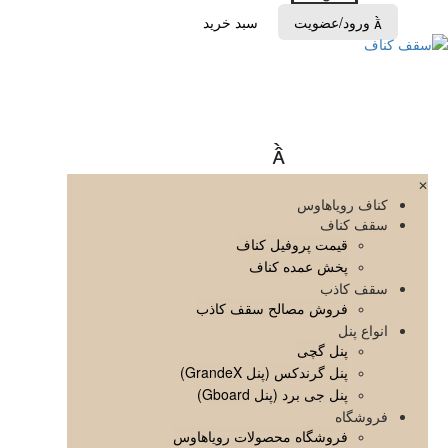
ورود/عضویت
سبد خرید


✕
کناف رویاهاوس
سقف کناف
قیمت پروفیل کناف
پخش عمده کناف
سقف کاذب
فروش مصالح سقف کاذب
انواع پنل
پنل گچی
پنل گرندکس (پنل GrandeX)
پنل جی برد (پنل Gboard)
فروشگاه
فروشگاه محصولات رویاهاوس