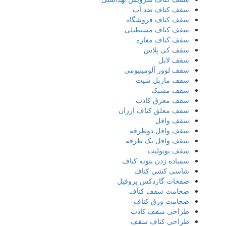
سقف کناف ضد آب
سقف کناف فروشگاه
سقف کناف مستطیلی
سقف کناف مغازه
سقف کی پلاس
سقف لابل
سقف لوور آلومینیومی
سقف ماربل شیت
سقف مشبک
سقف معرق کاذب
سقف معلق کناف ارزان
سقف وافل
سقف وافل دوطرفه
سقف وافل یک طرفه
سقف یونولیت
سمباده زدن بتونه کناف
شاسی کشی کناف
صفحات گاردکس پروفیل
ضخامت سقف کناف
ضخامت ورق کناف
طراحی سقف کاذب
طراحی کناف سقف