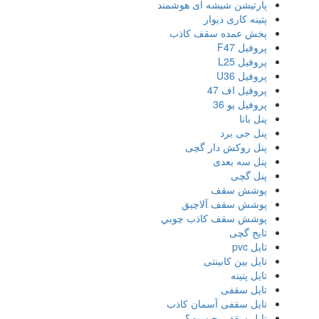
پارتیشن شیشه ای هوشمند
پتینه کاری دیوار
پخش عمده سقف کاذب
پروفیل F47
پروفیل L25
پروفیل U36
پروفیل اف 47
پروفیل یو 36
پنل بانا
پنل جی برد
پنل روکش دار گچی
پنل سه بعدی
پنل گچی
پوشش سقف
پوشش سقف آلاچیق
پوشش سقف كاذب چوبي
تایج گچی
تایل pvc
تایل بین کابینتی
تایل پتینه
تایل سقفی
تایل سقفی آسمان کاذب
تایل سقفی چیست؟