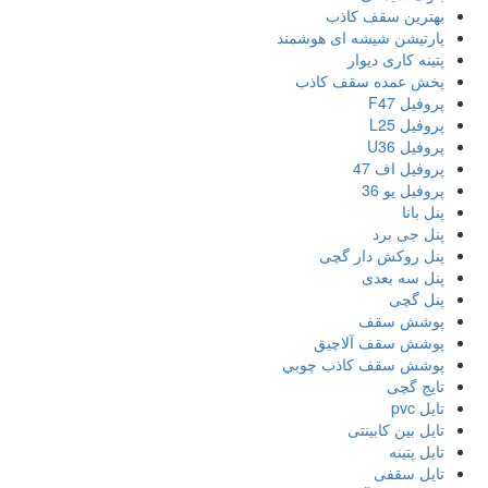
بهترین سقف کاذب
پارتیشن شیشه ای هوشمند
پتینه کاری دیوار
پخش عمده سقف کاذب
پروفیل F47
پروفیل L25
پروفیل U36
پروفیل اف 47
پروفیل یو 36
پنل بانا
پنل جی برد
پنل روکش دار گچی
پنل سه بعدی
پنل گچی
پوشش سقف
پوشش سقف آلاچیق
پوشش سقف كاذب چوبي
تایج گچی
تایل pvc
تایل بین کابینتی
تایل پتینه
تایل سقفی