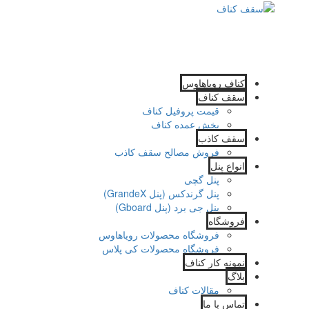
کناف رویاهاوس
سقف کناف
قیمت پروفیل کناف
پخش عمده کناف
سقف کاذب
فروش مصالح سقف کاذب
انواع پنل
پنل گچی
پنل گرندکس (پنل GrandeX)
پنل جی برد (پنل Gboard)
فروشگاه
فروشگاه محصولات رویاهاوس
فروشگاه محصولات کی پلاس
نمونه کار کناف
بلاگ
مقالات کناف
تماس با ما