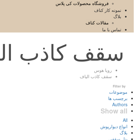
فروشگاه محصولات کی پلاس
نمونه کار کناف
بلاگ
مقالات کناف
تماس با ما
سقف کاذب ال
رویا هوس
سقف کاذب الیاف
Filter by
موضوعات
برچسب ها
Authors
Show all
All
انواع دیوارپوش
بلاگ
پنل سقفی