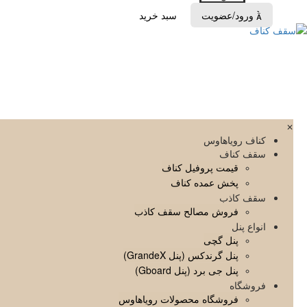
ورود/عضویت
سبد خرید

✕
کناف رویاهاوس
سقف کناف
قیمت پروفیل کناف
پخش عمده کناف
سقف کاذب
فروش مصالح سقف کاذب
انواع پنل
پنل گچی
پنل گرندکس (پنل GrandeX)
پنل جی برد (پنل Gboard)
فروشگاه
فروشگاه محصولات رویاهاوس