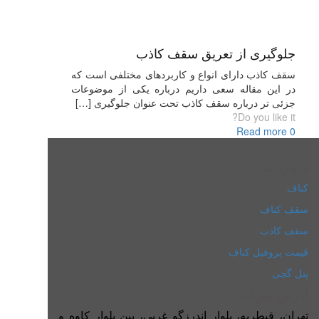
جلوگیری از تعریق سقف کاذب
سقف کاذب دارای انواع و کاربردهای مختلفی است که
در این مقاله سعی داریم درباره یکی از موضوعات
جزئی تر درباره سقف کاذب تحت عنوان جلوگیری
[…]
Do you like it?
Read more
0
درباره ما
کناف
سقف کناف
سقف کاذب
قیمت پروفیل کناف
پنل گچی
آدرس شرکت
تهران، قیطریه، بلوار اندرزگو غربی، بین بلوار کاوه و