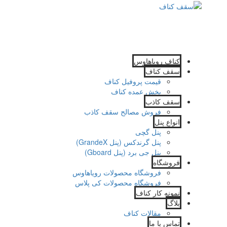
کناف رویاهاوس
سقف کناف
قیمت پروفیل کناف
پخش عمده کناف
سقف کاذب
فروش مصالح سقف کاذب
انواع پنل
پنل گچی
پنل گرندکس (پنل GrandeX)
پنل جی برد (پنل Gboard)
فروشگاه
فروشگاه محصولات رویاهاوس
فروشگاه محصولات کی پلاس
نمونه کار کناف
بلاگ
مقالات کناف
تماس با ما