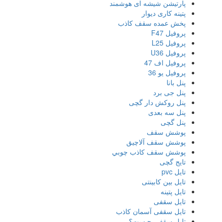
پارتیشن شیشه ای هوشمند
پتینه کاری دیوار
پخش عمده سقف کاذب
پروفیل F47
پروفیل L25
پروفیل U36
پروفیل اف 47
پروفیل یو 36
پنل بانا
پنل جی برد
پنل روکش دار گچی
پنل سه بعدی
پنل گچی
پوشش سقف
پوشش سقف آلاچیق
پوشش سقف كاذب چوبي
تایج گچی
تایل pvc
تایل بین کابینتی
تایل پتینه
تایل سقفی
تایل سقفی آسمان کاذب
تایل سقفی چیست؟