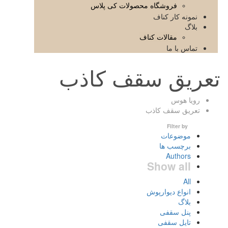
فروشگاه محصولات کی پلاس
نمونه کار کناف
بلاگ
مقالات کناف
تماس با ما
تعریق سقف کاذب
رویا هوس
تعریق سقف کاذب
Filter by
موضوعات
برچسب ها
Authors
Show all
All
انواع دیوارپوش
بلاگ
پنل سقفی
تایل سقفی