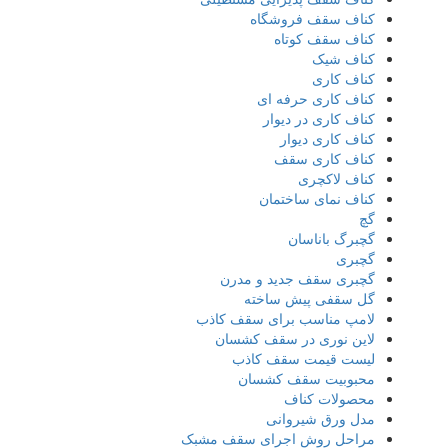
کناف سقف فروشگاه
کناف سقف کوتاه
کناف شیک
کناف کاری
کناف کاری حرفه ای
کناف کاری در دیوار
کناف کاری دیوار
کناف کاری سقف
کناف لاکچری
کناف نمای ساختمان
گچ
گچبرگ باناسان
گچبری
گچبری سقف جدید و مدرن
گل سقفی پیش ساخته
لامپ مناسب برای سقف کاذب
لاین نوری در سقف کشسان
لیست قیمت سقف کاذب
محبوبیت سقف کشسان
محصولات کناف
مدل ورق شیروانی
مراحل روش اجرای سقف مشبک