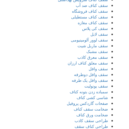
سقف کناف ضد آب
سقف کناف فروشگاه
سقف کناف مستطیلی
سقف کناف مغازه
سقف کی پلاس
سقف لابل
سقف لوور آلومینیومی
سقف ماربل شیت
سقف مشبک
سقف معرق کاذب
سقف معلق کناف ارزان
سقف وافل
سقف وافل دوطرفه
سقف وافل یک طرفه
سقف یونولیت
سمباده زدن بتونه کناف
شاسی کشی کناف
صفحات گاردکس پروفیل
ضخامت سقف کناف
ضخامت ورق کناف
طراحی سقف کاذب
طراحی کناف سقف