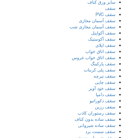
سایز ورق کناف
سقف
سقف PVC
سقف آسمان مجازی
سقف آسمان مجازی شب
سقف آکواپنل
سقف آکوستیک
سقف اپلای
سقف اتاق خواب
سقف اتاق خواب عروس
سقف پارکینگ
سقف پلی کربنات
سقف تیرچه
سقف چاپی
سقف خود آویز
سقف دامپا
سقف دکوراتیو
سقف رزین
سقف رستوران کاذب
سقف ساده بدون کناف
سقف ساده شیروانی
سقف سمنت برد
سقف شیروانی دو شیب