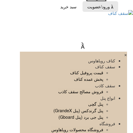
ورود/عضویت
سبد خرید


✕
کناف رویاهاوس
سقف کناف
قیمت پروفیل کناف
پخش عمده کناف
سقف کاذب
فروش مصالح سقف کاذب
انواع پنل
پنل گچی
پنل گرندکس (پنل GrandeX)
پنل جی برد (پنل Gboard)
فروشگاه
فروشگاه محصولات رویاهاوس