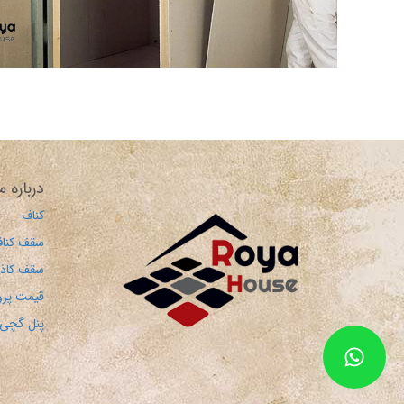
درباره م
کناف
سقف کنا
سقف کاذ
قیمت پرو
پنل گچی