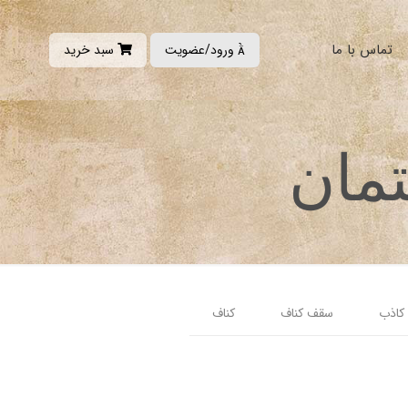
تماس با ما
ورود/عضویت
سبد خرید

تمان
کاذب
سقف کناف
کناف