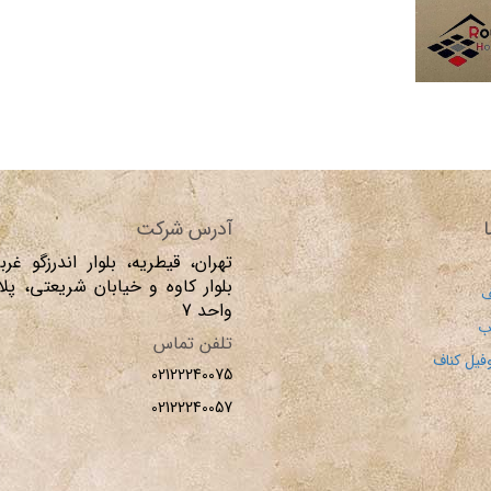
ا
آدرس شرکت
تهران، قیطریه، بلوار اندرزگو غر
ف
واحد 7
ب
تلفن تماس
فیل کناف
02122240075
02122240057