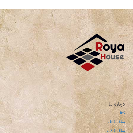
درباره ما
کناف
سقف کناف
سقف کاذب