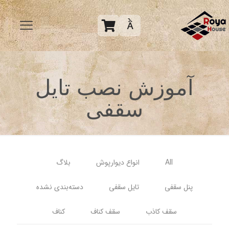

آموزش نصب تایل
سقفی
All
انواع دیوارپوش
بلاگ
پنل سقفی
تایل سقفی
دسته‌بندی نشده
سقف کاذب
سقف کناف
کناف