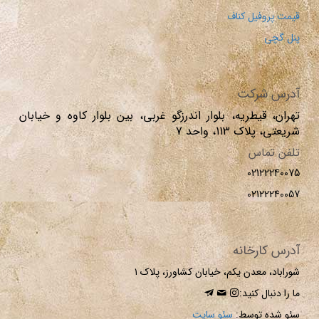
قیمت پروفیل کناف
پنل گچی
آدرس شرکت
تهران، قیطریه، بلوار اندرزگو غربی، بین بلوار کاوه و خیابان
شریعتی، پلاک 113، واحد 7
تلفن تماس
02122240075
02122240057
آدرس کارخانه
شوراباد، معدن یکم، خیابان کشاورز، پلاک ۱
ما را دنبال کنید:
سئو شده توسط:
سئو سایت