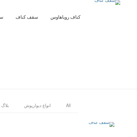
کناف رویاهاوس
سقف کناف
سق
All
انواع دیوارپوش
بلاگ