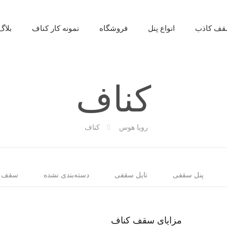
ف کاذب
انواع پنل
فروشگاه
نمونه کار کناف
بلاگ
کناف
رویا هوس
کناف
پنل سقفی
تایل سقفی
دسته‌بندی نشده
سقف ک
مزایای سقف کناف