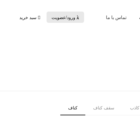
تماس با ما
ورود/عضویت
سبد خرید

اذب
سقف کناف
کناف