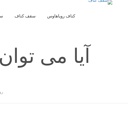
کناف رویاهاوس
سقف کناف
سق
آیا می توان
رو