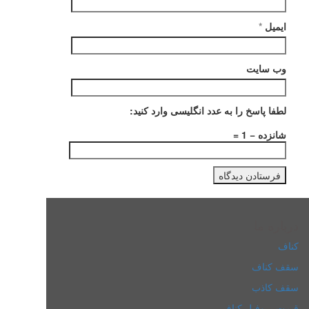
ایمیل
*
وب‌ سایت
لطفا پاسخ را به عدد انگلیسی وارد کنید:
شانزده − 1 =
درباره ما
کناف
سقف کناف
سقف کاذب
قیمت پروفیل کناف