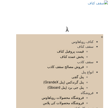

✕
کناف رویاهاوس
سقف کناف
قیمت پروفیل کناف
پخش عمده کناف
سقف کاذب
فروش مصالح سقف کاذب
انواع پنل
پنل گچی
پنل گرندکس (پنل GrandeX)
پنل جی برد (پنل Gboard)
فروشگاه
فروشگاه محصولات رویاهاوس
فروشگاه محصولات کی پلاس