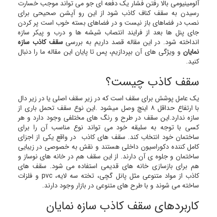
آلومینیومی بالا رفتن فشار یک دفعه ای جو می تواند موجب خسارت
رسیدن به سقف کناف کاذب شود از این رو آپشن صحیحی برای
نصب در فضاهای باز نیست و در فضاهای بسته خوب است پر کردن
جای پنل ها بعد از فرایند انتصاب شیشه ها و درب و پیکر سازه
انداخته شود. در این مقاله قصد داریم به بررسی
سقف کاذب سازه
نمایان
و ویژگی های آن بپردازیم، پس تا پایان این مقاله ما را دنبال
کنید.
سقف کاذب چیست؟
یک عامل پوشش برای سقف است که در زیر سقف اصلی یا در زیر دال
با ارتفاع حداقل ۸ اینچ وصل میشود .این نوع سقف تحمل باری از
سازه ندارد.این سقف در طرح و رنگ های مختلفی وجود دارد و هر
کسی با توجه به سلیقه خود می تواند نوع مناسب آن را برای
ساختمان خود انتخاب کند. سقف های کاذب در واقع یکی از اجزای
کامل کننده دکوراسیون داخلی هستند و نقش به خصوصی در زیبایی
ساختمان و جلوه ی آن دارند. از این سقف هم در خانه های نوساز و
هم برای بازسازی خانه های قدیمی استفاده می شود. سقف های
کاذب از مواد متنوعی مثل پانل گچی، تخته سه لایه، pvc و فلزات
ساخته می شوند و با طرح های متنوعی در بازار وجود دارند.
کاربردهای سقف کاذب سازه نمایان