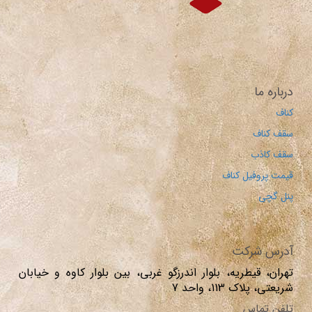
درباره ما
کناف
سقف کناف
سقف کاذب
قیمت پروفیل کناف
پنل گچی
آدرس شرکت
تهران، قیطریه، بلوار اندرزگو غربی، بین بلوار کاوه و خیابان
شریعتی، پلاک 113، واحد 7
تلفن تماس