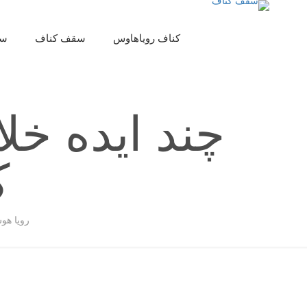
کناف رویاهاوس
سقف کناف
سق
چند ایده خل
ک
رویا ه