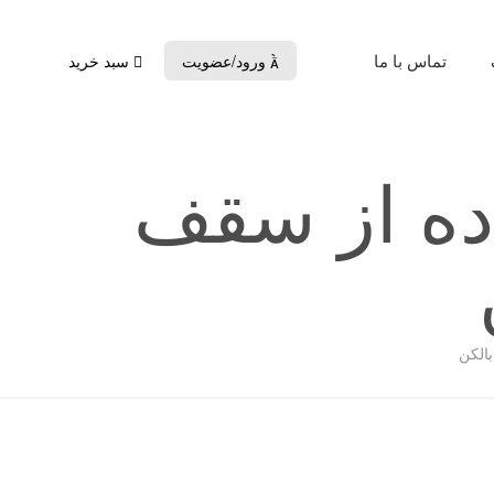
تماس با ما
ورود/عضویت
سبد خرید

اده از سقف
بالکن