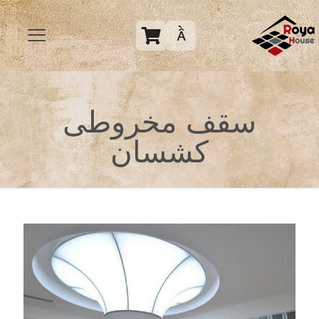

سقف مخروطی
کشسان