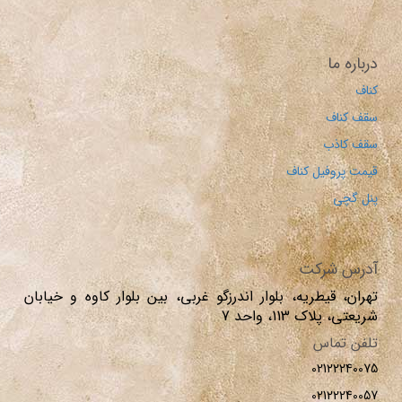
درباره ما
کناف
سقف کناف
سقف کاذب
قیمت پروفیل کناف
پنل گچی
آدرس شرکت
تهران، قیطریه، بلوار اندرزگو غربی، بین بلوار کاوه و خیابان
شریعتی، پلاک 113، واحد 7
تلفن تماس
02122240075
02122240057