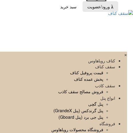
ورود/عضویت
سبد خرید

✕
کناف رویاهاوس
سقف کناف
قیمت پروفیل کناف
پخش عمده کناف
سقف کاذب
فروش مصالح سقف کاذب
انواع پنل
پنل گچی
پنل گرندکس (پنل GrandeX)
پنل جی برد (پنل Gboard)
فروشگاه
فروشگاه محصولات رویاهاوس