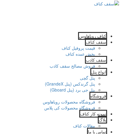
کناف رویاهاوس
سقف کناف
قیمت پروفیل کناف
پخش عمده کناف
سقف کاذب
فروش مصالح سقف کاذب
انواع پنل
پنل گچی
پنل گرندکس (پنل GrandeX)
پنل جی برد (پنل Gboard)
فروشگاه
فروشگاه محصولات رویاهاوس
فروشگاه محصولات کی پلاس
نمونه کار کناف
بلاگ
مقالات کناف
تماس با ما