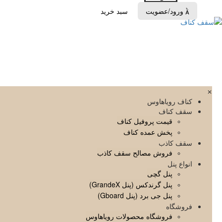
ورود/عضویت
سبد خرید

✕
کناف رویاهاوس
سقف کناف
قیمت پروفیل کناف
پخش عمده کناف
سقف کاذب
فروش مصالح سقف کاذب
انواع پنل
پنل گچی
پنل گرندکس (پنل GrandeX)
پنل جی برد (پنل Gboard)
فروشگاه
فروشگاه محصولات رویاهاوس