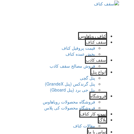
کناف رویاهاوس
سقف کناف
قیمت پروفیل کناف
پخش عمده کناف
سقف کاذب
فروش مصالح سقف کاذب
انواع پنل
پنل گچی
پنل گرندکس (پنل GrandeX)
پنل جی برد (پنل Gboard)
فروشگاه
فروشگاه محصولات رویاهاوس
فروشگاه محصولات کی پلاس
نمونه کار کناف
بلاگ
مقالات کناف
تماس با ما