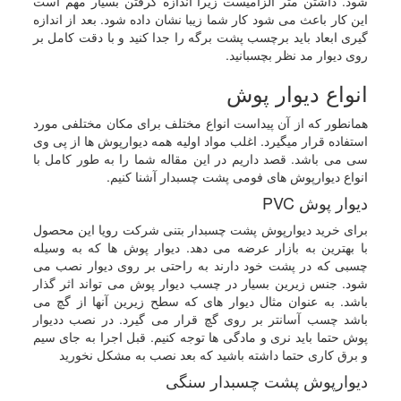
شود. داشتن متر الزامیست زیرا اندازه گرفتن بسیار مهم است
این کار باعث می شود کار شما زیبا نشان داده شود. بعد از اندازه
گیری ابعاد باید برچسب پشت برگه را جدا کنید و با دقت کامل بر
روی دیوار مد نظر بچسبانید.
انواع دیوار پوش
همانطور که از آن پیداست انواع مختلف برای مکان مختلفی مورد
استفاده قرار میگیرد. اغلب مواد اولیه همه دیوارپوش ها از پی وی
سی می باشد. قصد داریم در این مقاله شما را به طور کامل با
انواع دیوارپوش های فومی پشت چسبدار آشنا کنیم.
دیوار پوش PVC
برای خرید دیوارپوش پشت چسبدار بتنی شرکت رویا این محصول
با بهترین به بازار عرضه می دهد. دیوار پوش ها که به وسیله
چسبی که در پشت خود دارند به راحتی بر روی دیوار نصب می
شود. جنس زیرین بسیار در چسب دیوار پوش می تواند اثر گذار
باشد. به عنوان مثال دیوار های که سطح زیرین آنها از گچ می
باشد چسب آسانتر بر روی گچ قرار می گیرد. در نصب ددیوار
پوش حتما باید نری و مادگی ها توجه کنیم. قبل اجرا به جای سیم
و برق کاری حتما داشته باشید که بعد نصب به مشکل نخورید
دیوارپوش پشت چسبدار سنگی