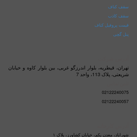
سقف کناف
سقف کاذب
قیمت پروفیل کناف
پنل گچی
آدرس شرکت
تهران، قیطریه، بلوار اندرزگو غربی، بین بلوار کاوه و خیابان
شریعتی، پلاک 113، واحد 7
تلفن تماس
02122240075
02122240057
آدرس کارخانه
شوراباد، معدن یکم، خیابان کشاورز، پلاک ۱