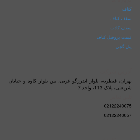
کناف
سقف کناف
سقف کاذب
قیمت پروفیل کناف
پنل گچی
آدرس شرکت
تهران، قیطریه، بلوار اندرزگو غربی، بین بلوار کاوه و خیابان
شریعتی، پلاک 113، واحد 7
تلفن تماس
02122240075
02122240057
آدرس کارخانه