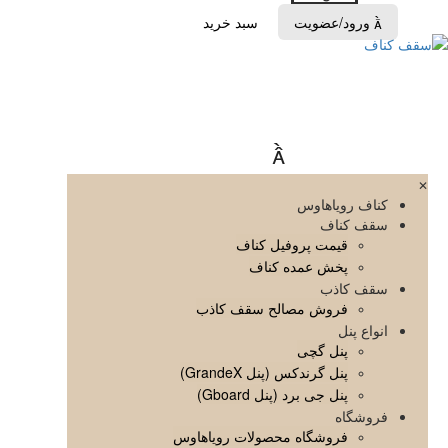
ورود/عضویت
سبد خرید


✕
کناف رویاهاوس
سقف کناف
قیمت پروفیل کناف
پخش عمده کناف
سقف کاذب
فروش مصالح سقف کاذب
انواع پنل
پنل گچی
پنل گرندکس (پنل GrandeX)
پنل جی برد (پنل Gboard)
فروشگاه
فروشگاه محصولات رویاهاوس