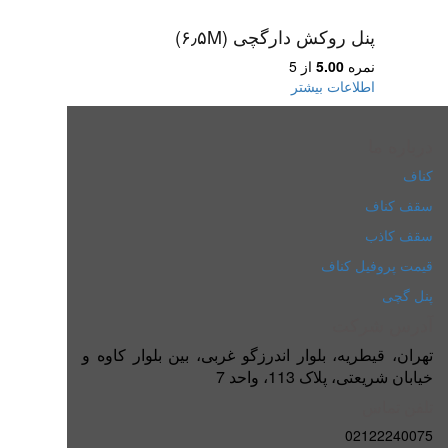
پنل روکش دارگچی (۶٫۵M)
نمره
5.00
از 5
اطلاعات بیشتر
درباره ما
کناف
سقف کناف
سقف کاذب
قیمت پروفیل کناف
پنل گچی
آدرس شرکت
تهران، قیطریه، بلوار اندرزگو غربی، بین بلوار کاوه و
خیابان شریعتی، پلاک 113، واحد 7
تلفن تماس
02122240075