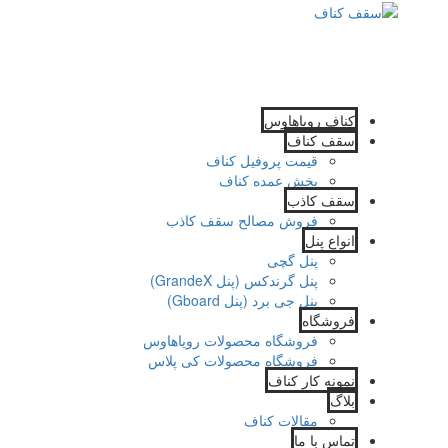
کناف رویاهاوس
سقف کناف
قیمت پروفیل کناف
پخش عمده کناف
سقف کاذب
فروش مصالح سقف کاذب
انواع پنل
پنل گچی
پنل گرندکس (پنل GrandeX)
پنل جی برد (پنل Gboard)
فروشگاه
فروشگاه محصولات رویاهاوس
فروشگاه محصولات کی پلاس
نمونه کار کناف
بلاگ
مقالات کناف
تماس با ما