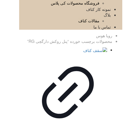
فروشگاه محصولات کی پلاس
نمونه کار کناف
بلاگ
مقالات کناف
تماس با ما
رویا هوس
محصولات برچسب خورده “پنل روکش دارگچی RG”