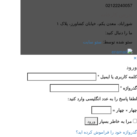
02122240057
آدرس کارخانه
شوراباد، معدن یکم، خیابان کشاورز، پلاک ۱
ما را دنبال کنید:
سئو شده توسط:
سئو سایت
✕
ورود
کلمه کاربری یا ایمیل
*
گذرواژه
*
لطفا پاسخ را به عدد انگلیسی وارد کنید:
چهار × چهار =
مرا به خاطر بسپار
ورود
گذرواژه خود را فراموش کرده اید؟