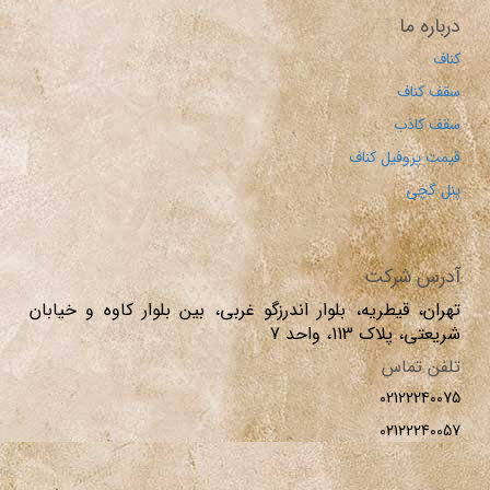
درباره ما
کناف
سقف کناف
سقف کاذب
قیمت پروفیل کناف
پنل گچی
آدرس شرکت
تهران، قیطریه، بلوار اندرزگو غربی، بین بلوار کاوه و خیابان
شریعتی، پلاک 113، واحد 7
تلفن تماس
02122240075
02122240057