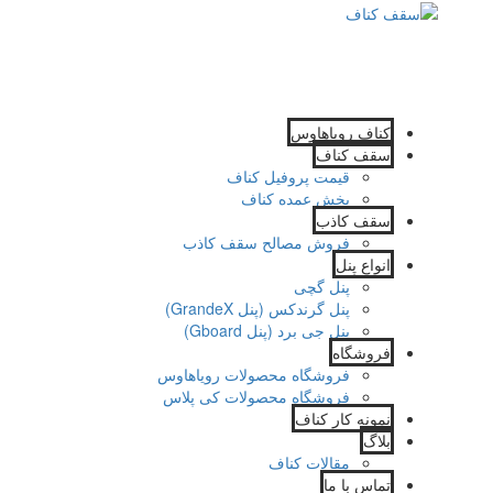
کناف رویاهاوس
سقف کناف
قیمت پروفیل کناف
پخش عمده کناف
سقف کاذب
فروش مصالح سقف کاذب
انواع پنل
پنل گچی
پنل گرندکس (پنل GrandeX)
پنل جی برد (پنل Gboard)
فروشگاه
فروشگاه محصولات رویاهاوس
فروشگاه محصولات کی پلاس
نمونه کار کناف
بلاگ
مقالات کناف
تماس با ما