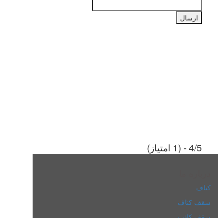
4/5 - (1 امتیاز)
درباره ما
کناف
سقف کناف
سقف کاذب