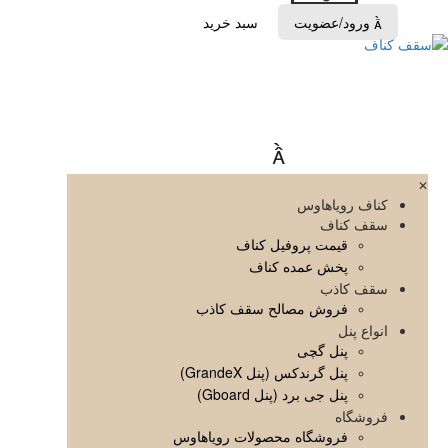
ورود/عضویت
سبد خرید


✕
کناف رویاهاوس
سقف کناف
قیمت پروفیل کناف
پخش عمده کناف
سقف کاذب
فروش مصالح سقف کاذب
انواع پنل
پنل گچی
پنل گرندکس (پنل GrandeX)
پنل جی برد (پنل Gboard)
فروشگاه
فروشگاه محصولات رویاهاوس