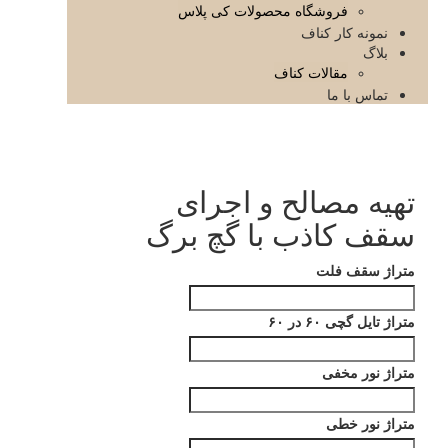
فروشگاه محصولات کی پلاس
نمونه کار کناف
بلاگ
مقالات کناف
تماس با ما
تهیه مصالح و اجرای
سقف کاذب با گچ برگ
متراژ سقف فلت
متراژ تایل گچی ۶۰ در ۶۰
متراژ نور مخفی
متراژ نور خطی