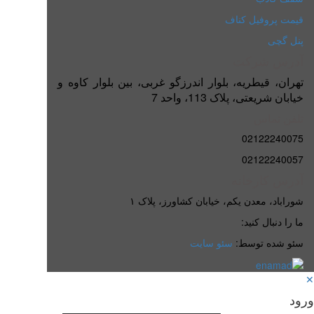
قیمت پروفیل کناف
پنل گچی
آدرس شرکت
تهران، قیطریه، بلوار اندرزگو غربی، بین بلوار کاوه و
خیابان شریعتی، پلاک 113، واحد 7
تلفن تماس
02122240075
02122240057
آدرس کارخانه
شوراباد، معدن یکم، خیابان کشاورز، پلاک ۱
ما را دنبال کنید:
سئو شده توسط:
سئو سایت
✕
ورود