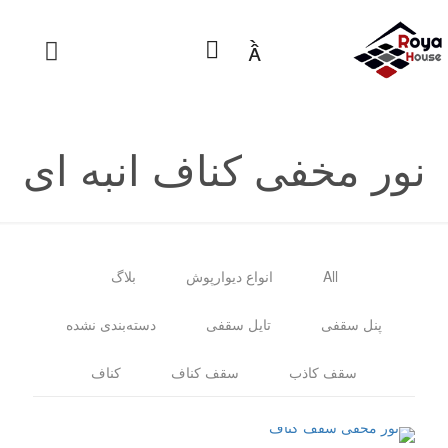

نور مخفی کناف انبه ای
All
انواع دیوارپوش
بلاگ
پنل سقفی
تایل سقفی
دسته‌بندی نشده
سقف کاذب
سقف کناف
کناف