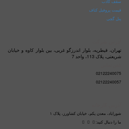
سقف کاذب
قیمت پروفیل کناف
پنل گچی
آدرس شرکت
تهران، قیطریه، بلوار اندرزگو غربی، بین بلوار کاوه و خیابان
شریعتی، پلاک 113، واحد 7
تلفن تماس
02122240075
02122240057
آدرس کارخانه
شوراباد، معدن یکم، خیابان کشاورز، پلاک ۱
ما را دنبال کنید: