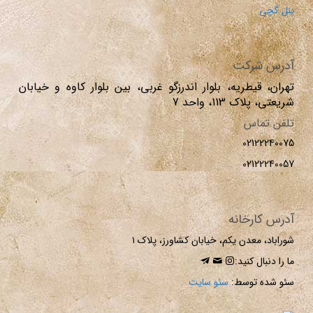
پنل گچی
آدرس شرکت
تهران، قیطریه، بلوار اندرزگو غربی، بین بلوار کاوه و خیابان
شریعتی، پلاک 113، واحد 7
تلفن تماس
02122240075
02122240057
آدرس کارخانه
شوراباد، معدن یکم، خیابان کشاورز، پلاک ۱
ما را دنبال کنید:
سئو شده توسط:
سئو سایت