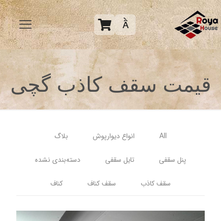

قیمت سقف کاذب گچی
All
انواع دیوارپوش
بلاگ
پنل سقفی
تایل سقفی
دسته‌بندی نشده
سقف کاذب
سقف کناف
کناف