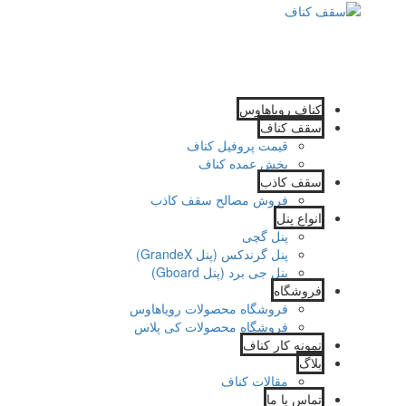
کناف رویاهاوس
سقف کناف
قیمت پروفیل کناف
پخش عمده کناف
سقف کاذب
فروش مصالح سقف کاذب
انواع پنل
پنل گچی
پنل گرندکس (پنل GrandeX)
پنل جی برد (پنل Gboard)
فروشگاه
فروشگاه محصولات رویاهاوس
فروشگاه محصولات کی پلاس
نمونه کار کناف
بلاگ
مقالات کناف
تماس با ما