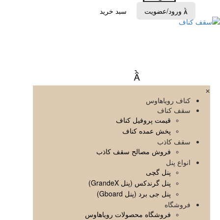
ورود/عضویت
سبد خرید


✕
کناف رویاهاوس
سقف کناف
قیمت پروفیل کناف
پخش عمده کناف
سقف کاذب
فروش مصالح سقف کاذب
انواع پنل
پنل گچی
پنل گرندکس (پنل GrandeX)
پنل جی برد (پنل Gboard)
فروشگاه
فروشگاه محصولات رویاهاوس