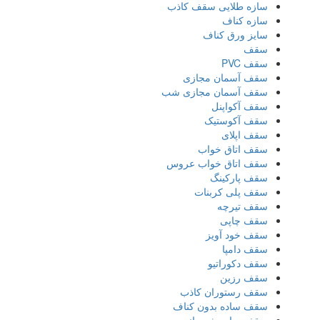
سازه طلایی سقف کاذب
سازه کناف
سایز ورق کناف
سقف
سقف PVC
سقف آسمان مجازی
سقف آسمان مجازی شب
سقف آکواپنل
سقف آکوستیک
سقف اپلای
سقف اتاق خواب
سقف اتاق خواب عروس
سقف پارکینگ
سقف پلی کربنات
سقف تیرچه
سقف چاپی
سقف خود آویز
سقف دامپا
سقف دکوراتیو
سقف رزین
سقف رستوران کاذب
سقف ساده بدون کناف