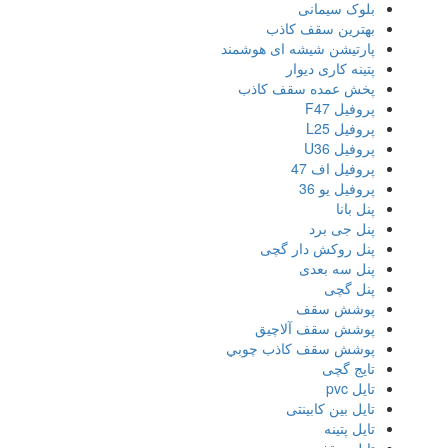
بلوک سیمانی
بهترین سقف کاذب
پارتیشن شیشه ای هوشمند
پتینه کاری دیوار
پخش عمده سقف کاذب
پروفیل F47
پروفیل L25
پروفیل U36
پروفیل اف 47
پروفیل یو 36
پنل بانا
پنل جی برد
پنل روکش دار گچی
پنل سه بعدی
پنل گچی
پوشش سقف
پوشش سقف آلاچیق
پوشش سقف كاذب چوبي
تایج گچی
تایل pvc
تایل بین کابینتی
تایل پتینه