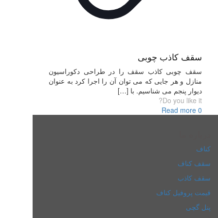
سقف کاذب چوبی
سقف چوبی کاذب سقف را در طراحی دکوراسیون
منازل و هر جایی که می توان آن را اجرا کرد به عنوان
دیوار پنجم می شناسیم. با
[…]
Do you like it?
Read more
0
درباره ما
کناف
سقف کناف
سقف کاذب
قیمت پروفیل کناف
پنل گچی