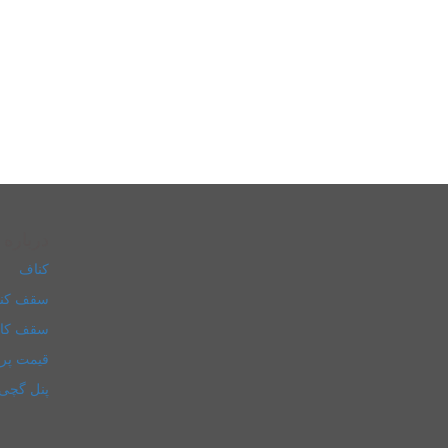
درباره 
کناف
سقف کن
سقف کا
قیمت پر
پنل گچی