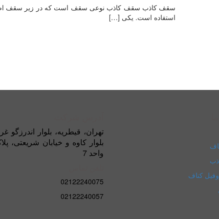
سقف کاذب سقف کاذب نوعی سقف است که در زیر سقف اصلی 
استفاده است. یکی
[…]
ما
آدرس شرکت
تهران، قیطریه، بلوار اندرزگو غر
اف
واحد 7
ذب
تلفن تماس
وفیل کناف
02122240075
02122240057