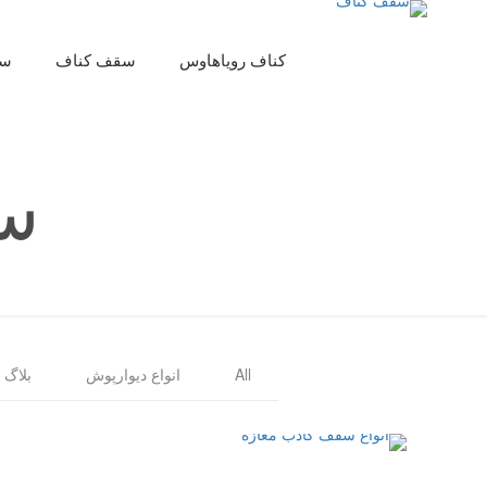
کناف رویاهاوس
سقف کناف
سق
س
All
انواع دیوارپوش
بلاگ