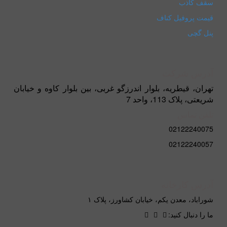
سقف کاذب
قیمت پروفیل کناف
پنل گچی
آدرس شرکت
تهران، قیطریه، بلوار اندرزگو غربی، بین بلوار کاوه و خیابان
شریعتی، پلاک 113، واحد 7
تلفن تماس
02122240075
02122240057
آدرس کارخانه
شوراباد، معدن یکم، خیابان کشاورز، پلاک ۱
ما را دنبال کنید: