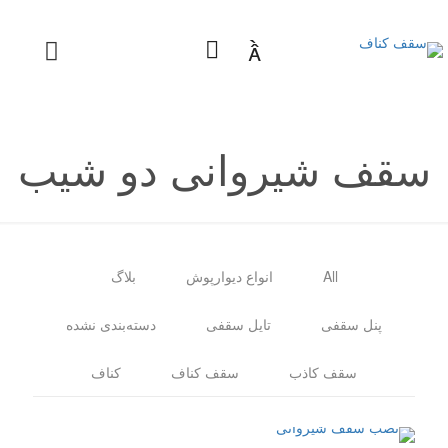

سقف شیروانی دو شیب
All
انواع دیوارپوش
بلاگ
پنل سقفی
تایل سقفی
دسته‌بندی نشده
سقف کاذب
سقف کناف
کناف