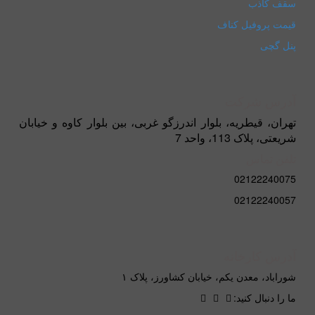
سقف کاذب
قیمت پروفیل کناف
پنل گچی
آدرس شرکت
تهران، قیطریه، بلوار اندرزگو غربی، بین بلوار کاوه و خیابان
شریعتی، پلاک 113، واحد 7
تلفن تماس
02122240075
02122240057
آدرس کارخانه
شوراباد، معدن یکم، خیابان کشاورز، پلاک ۱
ما را دنبال کنید: