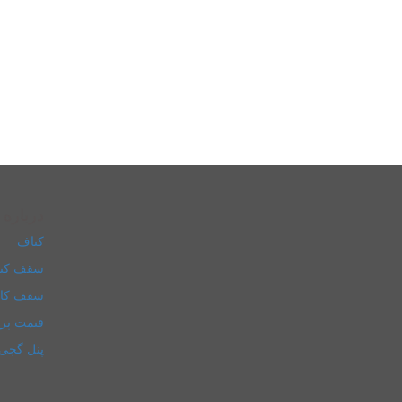
درباره 
کناف
سقف کن
سقف کا
قیمت پر
پنل گچی