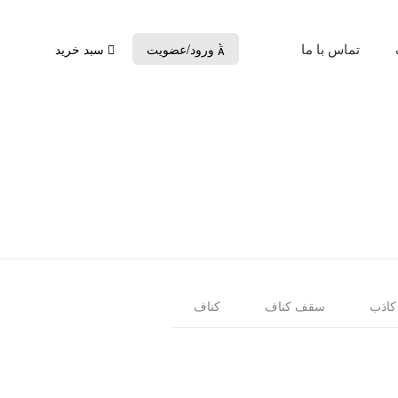
تماس با ما
ورود/عضویت
سبد خرید

اذب
سقف کناف
کناف