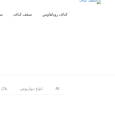
کناف رویاهاوس
سقف کناف
سق
All
انواع دیوارپوش
بلاگ