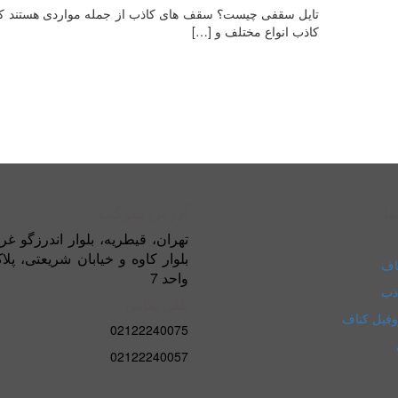
تایل سقفی چیست؟ سقف های کاذب از جمله مواردی هستند ک
کاذب انواع مختلف و
[…]
ما
آدرس شرکت
تهران، قیطریه، بلوار اندرزگو غر
اف
واحد 7
ذب
تلفن تماس
وفیل کناف
02122240075
02122240057