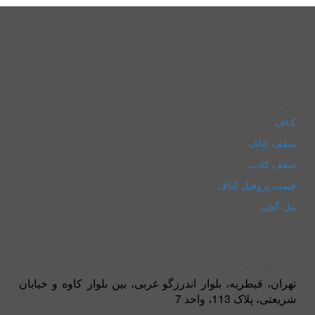
درباره ما
کناف
سقف کناف
سقف کاذب
قیمت پروفیل کناف
پنل گچی
آدرس شرکت
تهران، قیطریه، بلوار اندرزگو غربی، بین بلوار کاوه و خیابان
شریعتی، پلاک 113، واحد 7