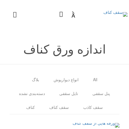

اندازه ورق کناف
All
انواع دیوارپوش
بلاگ
پنل سقفی
تایل سقفی
دسته‌بندی نشده
سقف کاذب
سقف کناف
کناف