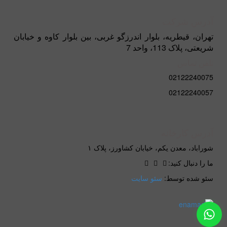
آدرس شرکت
تهران، قیطریه، بلوار اندرزگو غربی، بین بلوار کاوه و خیابان
شریعتی، پلاک 113، واحد 7
تلفن تماس
02122240075
02122240057
آدرس کارخانه
شوراباد، معدن یکم، خیابان کشاورز، پلاک ۱
ما را دنبال کنید:
سئو شده توسط:
سئو سایت