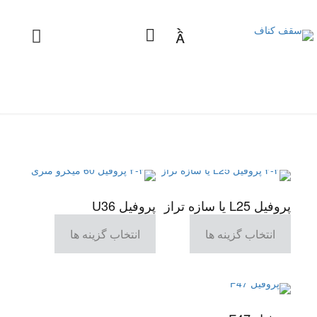

پروفیل L25 یا سازه تراز
پروفیل U36
انتخاب گزینه ها
انتخاب گزینه ها
این
این
محصول
محصول
دارای
دارای
انواع
انواع
مختلفی
مختلفی
می
می