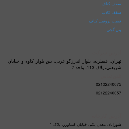
سقف کناف
سقف کاذب
قیمت پروفیل کناف
پنل گچی
آدرس شرکت
تهران، قیطریه، بلوار اندرزگو غربی، بین بلوار کاوه و خیابان
شریعتی، پلاک 113، واحد 7
تلفن تماس
02122240075
02122240057
آدرس کارخانه
شوراباد، معدن یکم، خیابان کشاورز، پلاک ۱