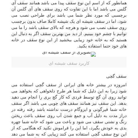
همانطور که از اسم این نوع سقف پیدا می باشد همانند سقف آی
گلس می باشد اما با این تفاوت که روی سقف های آی گلس آن
برچسبی که مورد نظر شما می باشد برای طراحی نصب می
شود، اما در سقف شیشه ای یک شیشه کاملا صاف بدون برچسب
روی سقف نصب می شود و هرچه که بالای سقف باشد را ما می
توانیم با چشم خود ببینیم. از دید من بهترین سقف اگر به دنبال این
هستید که به خانه خود زیبایی ببخشید از این نوع سقف در خانه
های خود حتما استفاده بکنید.
کاربرد سقف شیشه ای
سقف گچی
امروزه در بیشتر خانه های ایرانی از سقف گچی استفاده می
شود زیرا به این دلیل که شما هر طرح دلخواهی که بخواهید می
توانید روی آن گچ توسط فردی که کار گچ بری را انجام می دهید
بدهد. این سقف نیز همانند سقف های چوبی می باشد اگر سقف
خانه شما قیرگونی و ایزوگام درست نداشته باشد رفته رفته در
دراز مدت به دلیل آب و جمع شدن آب روی سقف باعث ریختن
رنگ و نشتی سقف می شود و باعث می شود که خانه شما چهره
بدی به خودش بگیرد، اما این را فراموش نکنید که هنگامی که از
این نوع سقف گچی استفاده می کنند زیبایی که به شما می دهد