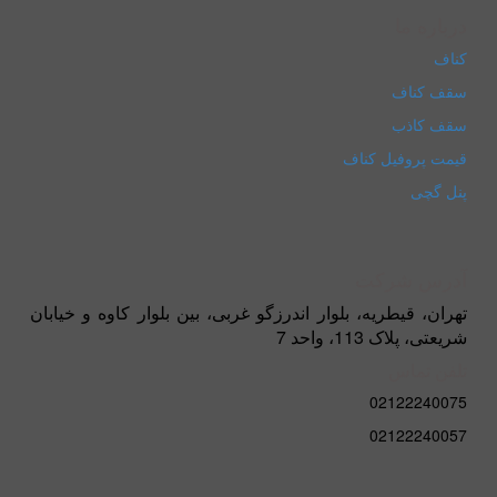
درباره ما
کناف
سقف کناف
سقف کاذب
قیمت پروفیل کناف
پنل گچی
آدرس شرکت
تهران، قیطریه، بلوار اندرزگو غربی، بین بلوار کاوه و خیابان
شریعتی، پلاک 113، واحد 7
تلفن تماس
02122240075
02122240057