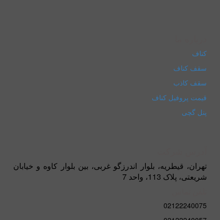
درباره ما
کناف
سقف کناف
سقف کاذب
قیمت پروفیل کناف
پنل گچی
آدرس شرکت
تهران، قیطریه، بلوار اندرزگو غربی، بین بلوار کاوه و خیابان
شریعتی، پلاک 113، واحد 7
تلفن تماس
02122240075